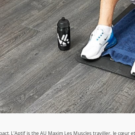
pact. L’Aptif is the AU Maxim Les Muscles traviller, le cœur 