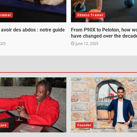
Trainer
Fitness Trainer
voir des abdos : notre guide
From P90X to Peloton, how w
have changed over the decad
2025
June 12, 2025
gure
Founder