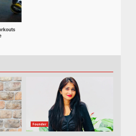
orkouts
e
Founder