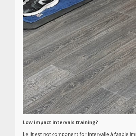
Low impact intervals training?
Le lit est not component for intervalle à faable im